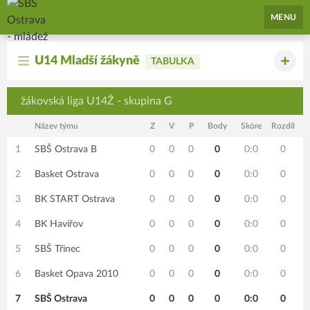
SBŠ Ostrava - mládež
MENU
U14 Mladší žákyně
TABULKA
žákovská liga U14Ž - skupina G
Název týmu
Z
V
P
Body
Skóre
Rozdíl
1
SBŠ Ostrava B
0
0
0
0
0:0
0
2
Basket Ostrava
0
0
0
0
0:0
0
3
BK START Ostrava
0
0
0
0
0:0
0
4
BK Havířov
0
0
0
0
0:0
0
5
SBŠ Třinec
0
0
0
0
0:0
0
6
Basket Opava 2010
0
0
0
0
0:0
0
7
SBŠ Ostrava
0
0
0
0
0:0
0