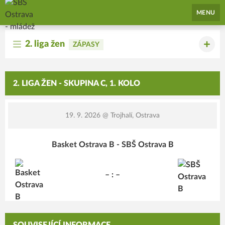
SBŠ Ostrava - mládež
MENU
2. liga žen
ZÁPASY
2. LIGA ŽEN - SKUPINA C, 1. KOLO
19. 9. 2026
@ Trojhalí, Ostrava
Basket Ostrava B - SBŠ Ostrava B
– : –