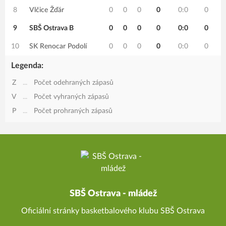
8
Vlčice Žďár
0
0
0
0
0:0
0
9
SBŠ Ostrava B
0
0
0
0
0:0
0
10
SK Renocar Podolí
0
0
0
0
0:0
0
Legenda:
Z
...
Počet odehraných zápasů
V
...
Počet vyhraných zápasů
P
...
Počet prohraných zápasů
SBŠ Ostrava - mládež
Oficiální stránky basketbalového klubu SBŠ Ostrava