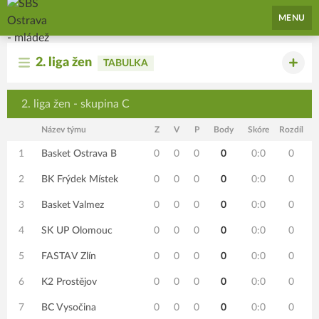
SBŠ Ostrava - mládež
MENU
2. liga žen
TABULKA
2. liga žen - skupina C
Název týmu
Z
V
P
Body
Skóre
Rozdíl
1
Basket Ostrava B
0
0
0
0
0:0
0
2
BK Frýdek Místek
0
0
0
0
0:0
0
3
Basket Valmez
0
0
0
0
0:0
0
4
SK UP Olomouc
0
0
0
0
0:0
0
5
FASTAV Zlín
0
0
0
0
0:0
0
6
K2 Prostějov
0
0
0
0
0:0
0
7
BC Vysočina
0
0
0
0
0:0
0