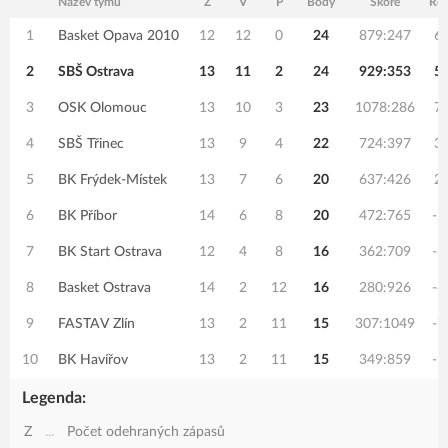
Název týmu
Z
V
P
Body
Skóre
Roz
1
Basket Opava 2010
12
12
0
24
879:247
6
2
SBŠ Ostrava
13
11
2
24
929:353
5
3
OSK Olomouc
13
10
3
23
1078:286
7
4
SBŠ Třinec
13
9
4
22
724:397
3
5
BK Frýdek-Místek
13
7
6
20
637:426
2
6
BK Příbor
14
6
8
20
472:765
-2
7
BK Start Ostrava
12
4
8
16
362:709
-3
8
Basket Ostrava
14
2
12
16
280:926
-6
9
FASTAV Zlín
13
2
11
15
307:1049
-7
10
BK Havířov
13
2
11
15
349:859
-5
Legenda:
Z
...
Počet odehraných zápasů