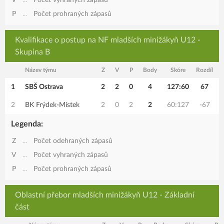
V
...
Počet vyhraných zápasů
P
...
Počet prohraných zápasů
Kvalifikace o postup na NF mladších minižákyň U12 -
Skupina B
Název týmu
Z
V
P
Body
Skóre
Rozdíl
1
SBŠ Ostrava
2
2
0
4
127:60
67
2
BK Frýdek-Místek
2
0
2
2
60:127
-67
Legenda:
Z
...
Počet odehraných zápasů
V
...
Počet vyhraných zápasů
P
...
Počet prohraných zápasů
Oblastní přebor mladších minižákyň U12 - Základní
část