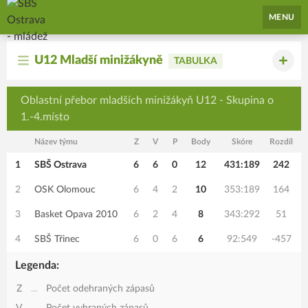
SBŠ Ostrava - mládež
MENU
U12 Mladší minižákyně
TABULKA
Oblastní přebor mladších minižákyň U12 - Skupina o
1.-4.místo
Název týmu
Z
V
P
Body
Skóre
Rozdíl
1
SBŠ Ostrava
6
6
0
12
431:189
242
2
OSK Olomouc
6
4
2
10
353:189
164
3
Basket Opava 2010
6
2
4
8
343:292
51
4
SBŠ Třinec
6
0
6
6
92:549
-457
Legenda:
Z
...
Počet odehraných zápasů