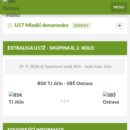
SBŠ Ostrava - mládež
MENU
U17 Mladší dorostenky
ZÁPASY
EXTRALIGA U17Ž - SKUPINA B, 2. KOLO
19. 9. 2026
@ Sportovní areál Jičín - malá hala, Jičín
BSK TJ Jičín - SBŠ Ostrava
– : –