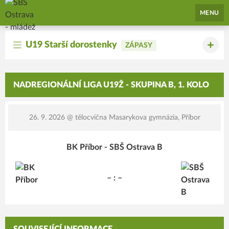
SBŠ Ostrava - mládež
MENU
U19 Starší dorostenky
ZÁPASY
NADREGIONÁLNÍ LIGA U19Ž - SKUPINA B, 1. KOLO
26. 9. 2026
@ tělocvična Masarykova gymnázia, Příbor
BK Příbor - SBŠ Ostrava B
– : –