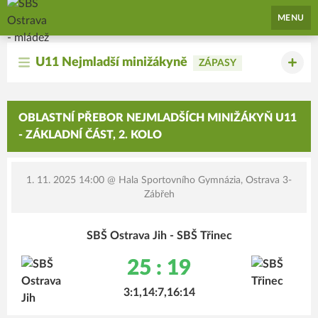
SBŠ Ostrava - mládež
MENU
U11 Nejmladší minižákyně
ZÁPASY
OBLASTNÍ PŘEBOR NEJMLADŠÍCH MINIŽÁKYŇ U11
- ZÁKLADNÍ ČÁST, 2. KOLO
1. 11. 2025 14:00
@ Hala Sportovního Gymnázia, Ostrava 3-
Zábřeh
SBŠ Ostrava Jih - SBŠ Třinec
25 : 19
3:1,14:7,16:14