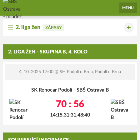
SBŠ Ostrava - mládež
MENU
2. liga žen
ZÁPASY
2. LIGA ŽEN - SKUPINA B, 4. KOLO
4. 10. 2025 17:00
@ SH Podolí u Brna, Podolí u Brna
SK Renocar Podolí - SBŠ Ostrava B
70 : 56
14:15,31:31,48:40