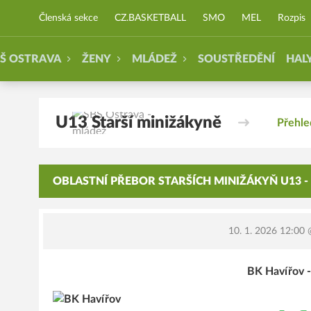
SBŠ Ostrava - mládež
Členská sekce
CZ.BASKETBALL
SMO
MEL
Rozpis
Š OSTRAVA
ŽENY
MLÁDEŽ
SOUSTŘEDĚNÍ
HAL
U13 Starší minižákyně
Přehle
OBLASTNÍ PŘEBOR STARŠÍCH MINIŽÁKYŇ U13 - 
10. 1. 2026 12:00
@
BK Havířov -