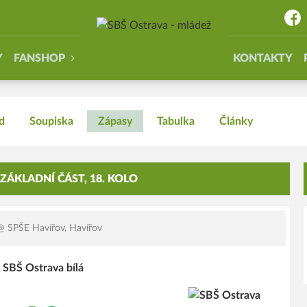
Y
FANSHOP
KONTAKTY
d
Soupiska
Zápasy
Tabulka
Články
ZÁKLADNÍ ČÁST, 18. KOLO
 SPŠE Havířov, Havířov
 SBŠ Ostrava bílá