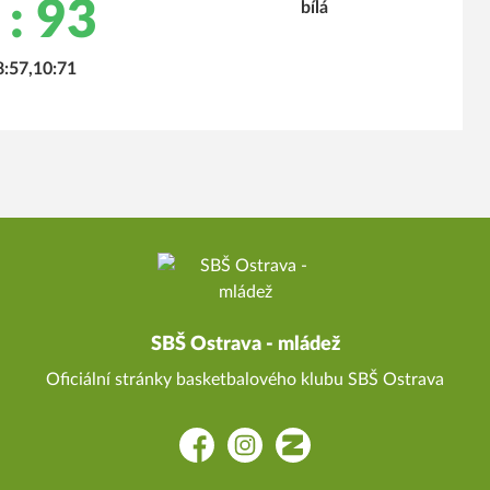
 : 93
8:57,10:71
SBŠ Ostrava - mládež
Oficiální stránky basketbalového klubu SBŠ Ostrava
Facebook
Instagram
Zonerama