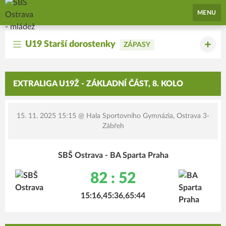
SBŠ Ostrava - mládež
MENU
U19 Starší dorostenky
ZÁPASY
EXTRALIGA U19Ž - ZÁKLADNÍ ČÁST, 8. KOLO
15. 11. 2025 15:15
@ Hala Sportovního Gymnázia, Ostrava 3-
Zábřeh
SBŠ Ostrava - BA Sparta Praha
82 : 52
15:16,45:36,65:44