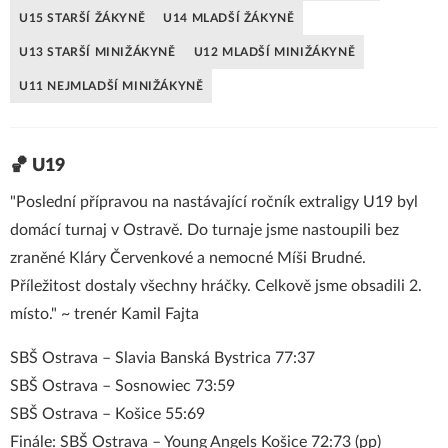
U15 STARŠÍ ŽÁKYNĚ
U14 MLADŠÍ ŽÁKYNĚ
U13 STARŠÍ MINIŽÁKYNĚ
U12 MLADŠÍ MINIŽÁKYNĚ
U11 NEJMLADŠÍ MINIŽÁKYNĚ
🏀 U19
"Poslední přípravou na nastávající ročník extraligy U19 byl
domácí turnaj v Ostravě. Do turnaje jsme nastoupili bez
zraněné Kláry Červenkové a nemocné Míši Brudné.
Příležitost dostaly všechny hráčky. Celkově jsme obsadili 2.
místo." ~ trenér Kamil Fajta
SBŠ Ostrava – Slavia Banská Bystrica 77:37
SBŠ Ostrava – Sosnowiec 73:59
SBŠ Ostrava – Košice 55:69
Finále: SBŠ Ostrava – Young Angels Košice 72:73 (pp)