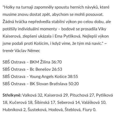
"Holky na turnaji zapomněly spoustu herních návyků, které
musíme znovu dostat zpět, abychom se mohli posouvat.
Žádná hráčka nepředvedla stabilní výkon po celou dobu, ale
potěšily individuální momenty – bodově se prosadila Viky
Kaiserová, zlepšení ukázala i Ema Pytlíková. Nejlepší výkon
jsme podali proti Košicím, i když víme, že tým má navíc." ~
trenér Václav Němec
SBŠ Ostrava – BKM Žilina 36:70
SBŠ Ostrava – Bc Benešov 26:53
SBŠ Ostrava – Young Angels Košice 38:55
SBŠ Ostrava – BK Slovan Bratislava 50:20
Střelkyně:
Valková 32, Kaiserová 29, Pituchová 27, Pytlíková
18, Kučerová 18, Šibinská 17, Seberová 14, Valášková 10,
Hubníková 2, Šusteková, Hodová, Šteblová, Fiury 0.