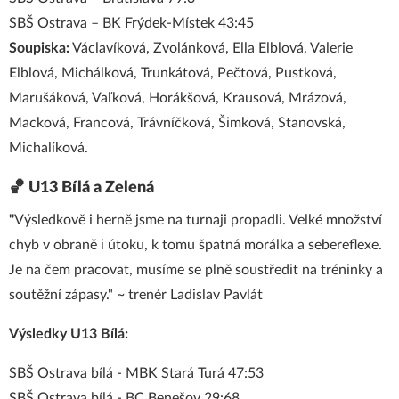
SBŠ Ostrava – BK Frýdek-Místek 43:45
Soupiska:
Václavíková, Zvolánková, Ella Elblová, Valerie
Elblová, Michálková, Trunkátová, Pečtová, Pustková,
Marušáková, Vaľková, Horákšová, Krausová, Mrázová,
Macková, Francová, Trávníčková, Šimková, Stanovská,
Michalíková.
🏀 U13 Bílá a Zelená
"
Výsledkově i herně jsme na turnaji propadli. Velké množství
chyb v obraně i útoku, k tomu špatná morálka a sebereflexe.
Je na čem pracovat, musíme se plně soustředit na tréninky a
soutěžní zápasy." ~ trenér Ladislav Pavlát
Výsledky U13 Bílá:
SBŠ Ostrava bílá - MBK Stará Turá 47:53
SBŠ Ostrava bílá - BC Benešov 29:68