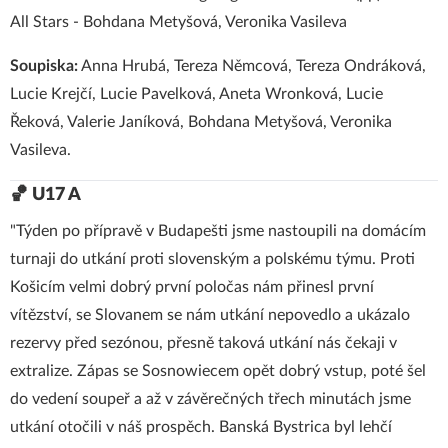
All Stars - Bohdana Metyšová, Veronika Vasileva
Soupiska:
Anna Hrubá, Tereza Němcová, Tereza Ondráková,
Lucie Krejčí, Lucie Pavelková, Aneta Wronková, Lucie
Řeková, Valerie Janíková, Bohdana Metyšová, Veronika
Vasileva.
🏀 U17 A
"Týden po přípravě v Budapešti jsme nastoupili na domácím
turnaji do utkání proti slovenským a polskému týmu. Proti
Košicím velmi dobrý první poločas nám přinesl první
vítězství, se Slovanem se nám utkání nepovedlo a ukázalo
rezervy před sezónou, přesně taková utkání nás čekaji v
extralize. Zápas se Sosnowiecem opět dobrý vstup, poté šel
do vedení soupeř a až v závěrečných třech minutách jsme
utkání otočili v náš prospěch. Banská Bystrica byl lehčí