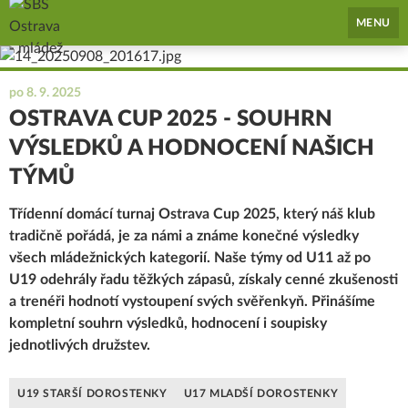
SBŠ Ostrava - mládež
MENU
po 8. 9. 2025
OSTRAVA CUP 2025 - SOUHRN
VÝSLEDKŮ A HODNOCENÍ NAŠICH
TÝMŮ
Třídenní domácí turnaj Ostrava Cup 2025, který náš klub
tradičně pořádá, je za námi a známe konečné výsledky
všech mládežnických kategorií. Naše týmy od U11 až po
U19 odehrály řadu těžkých zápasů, získaly cenné zkušenosti
a trenéři hodnotí vystoupení svých svěřenkyň. Přinášíme
kompletní souhrn výsledků, hodnocení i soupisky
jednotlivých družstev.
U19 STARŠÍ DOROSTENKY
U17 MLADŠÍ DOROSTENKY