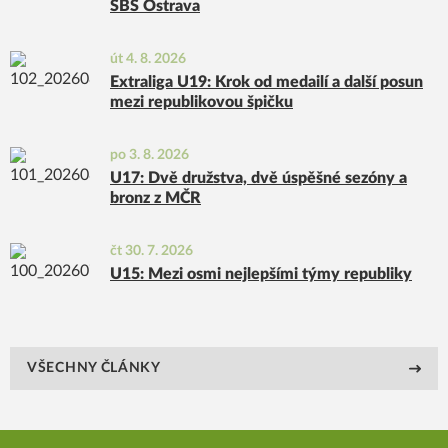
SBŠ Ostrava
út 4. 8. 2026
Extraliga U19: Krok od medailí a další posun
mezi republikovou špičku
po 3. 8. 2026
U17: Dvě družstva, dvě úspěšné sezóny a
bronz z MČR
čt 30. 7. 2026
U15: Mezi osmi nejlepšími týmy republiky
VŠECHNY ČLÁNKY