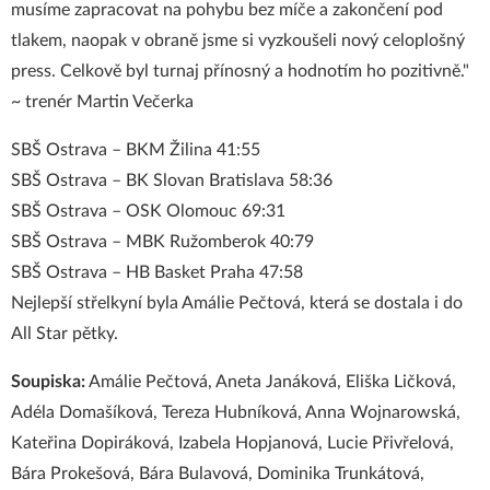
musíme zapracovat na pohybu bez míče a zakončení pod
tlakem, naopak v obraně jsme si vyzkoušeli nový celoplošný
press. Celkově byl turnaj přínosný a hodnotím ho pozitivně."
~ trenér Martin Večerka
SBŠ Ostrava – BKM Žilina 41:55
SBŠ Ostrava – BK Slovan Bratislava 58:36
SBŠ Ostrava – OSK Olomouc 69:31
SBŠ Ostrava – MBK Ružomberok 40:79
SBŠ Ostrava – HB Basket Praha 47:58
Nejlepší střelkyní byla Amálie Pečtová, která se dostala i do
All Star pětky.
Soupiska:
Amálie Pečtová, Aneta Janáková, Eliška Ličková,
Adéla Domašíková, Tereza Hubníková, Anna Wojnarowská,
Kateřina Dopiráková, Izabela Hopjanová, Lucie Přivřelová,
Bára Prokešová, Bára Bulavová, Dominika Trunkátová,