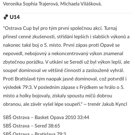
Veronika Sophia Trajerová, Michaela Vilášková.
🏀 U14
"Ostrava Cup byl pro tým první společnou akcí. Turnaj
přinesl cenné zkušenosti, střídání lepších i slabších výkonů a
nakonec také boj o 5. místo. První zápas proti Opavě se
nepovedl, nebojovný a nekoncentrovaný výkon znamenal
zbytečnou porážku. V utkání se Seredí už byl výkon lepší, ale
soupeř dominoval ve většině činností a zaslouženě vyhrál.
Proti Bratislavě tým naopak jasně dominoval, což potvrdil i
výsledek 79:3. V posledním zápase s Frýdkem se hrálo o 5.
místo a holky bojovaly, získaly spoustu míčů dobrou
obranou, ale závěr vyšel lépe soupeři." ~ trenér Jakub Kyncl
SBŠ Ostrava – Basket Opava 2010 33:44
SBŠ Ostrava – Sereď 38:65
SBŠ Ostrava – Bratislava 79:3