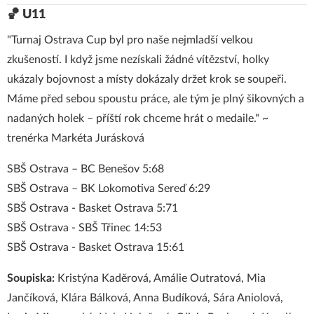
🏀 U11
"Turnaj Ostrava Cup byl pro naše nejmladší velkou
zkušeností. I když jsme nezískali žádné vítězství, holky
ukázaly bojovnost a místy dokázaly držet krok se soupeři.
Máme před sebou spoustu práce, ale tým je plný šikovných a
nadaných holek – příští rok chceme hrát o medaile." ~
trenérka Markéta Jurásková
SBŠ Ostrava – BC Benešov 5:68
SBŠ Ostrava – BK Lokomotiva Sereď 6:29
SBŠ Ostrava - Basket Ostrava 5:71
SBŠ Ostrava - SBŠ Třinec 14:53
SBŠ Ostrava - Basket Ostrava 15:61
Soupiska:
Kristýna Kaděrová, Amálie Outratová, Mia
Jančíková, Klára Bálková, Anna Budíková, Sára Aniolová,