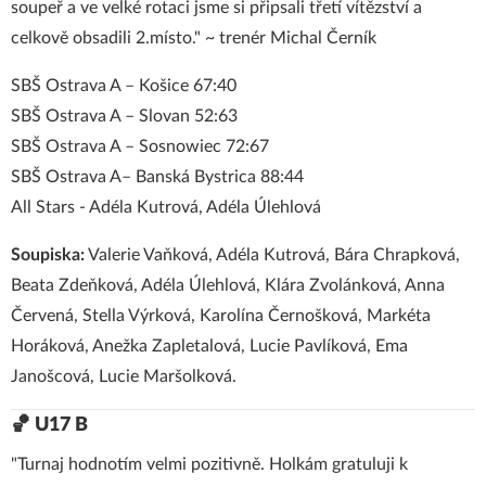
soupeř a ve velké rotaci jsme si připsali třetí vítězství a
celkově obsadili 2.místo
." ~ trenér Michal Černík
SBŠ Ostrava A – Košice 67:40
SBŠ Ostrava A – Slovan 52:63
SBŠ Ostrava A – Sosnowiec 72:67
SBŠ Ostrava A– Banská Bystrica 88:44
All Stars - Adéla Kutrová, Adéla Úlehlová
Soupiska:
Valerie Vaňková, Adéla Kutrová, Bára Chrapková,
Beata Zdeňková, Adéla Úlehlová, Klára Zvolánková, Anna
Červená, Stella Výrková, Karolína Černošková, Markéta
Horáková, Anežka Zapletalová, Lucie Pavlíková, Ema
Janošcová, Lucie Maršolková.
🏀 U17 B
"Turnaj hodnotím velmi pozitivně. Holkám gratuluji k