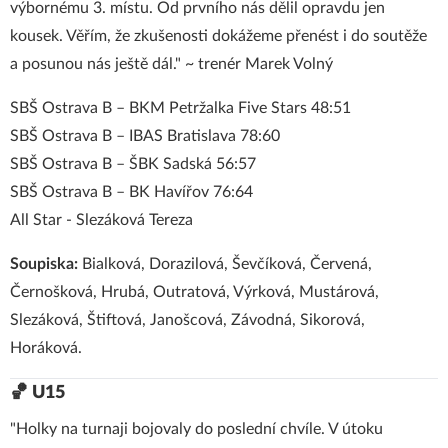
výbornému 3. místu. Od prvního nás dělil opravdu jen
kousek. Věřím, že zkušenosti dokážeme přenést i do soutěže
a posunou nás ještě dál." ~ trenér Marek Volný
SBŠ Ostrava B – BKM Petržalka Five Stars 48:51
SBŠ Ostrava B – IBAS Bratislava 78:60
SBŠ Ostrava B – ŠBK Sadská 56:57
SBŠ Ostrava B – BK Havířov 76:64
All Star - Slezáková Tereza
Soupiska:
Bialková, Dorazilová, Ševčíková, Červená,
Černošková, Hrubá, Outratová, Výrková, Mustárová,
Slezáková, Štiftová, Janošcová, Závodná, Sikorová,
Horáková.
🏀 U15
"Holky na turnaji bojovaly do poslední chvíle. V útoku